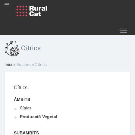
Cítrics
Inici
Sectors
Cítrics
Cítrics
ÀMBITS
Cítrics
Producció Vegetal
SUBAMBITS