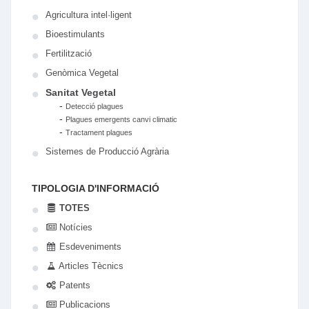
Agricultura intel·ligent
Bioestimulants
Fertilització
Genòmica Vegetal
Sanitat Vegetal
-
Detecció plagues
-
Plagues emergents canvi climatic
-
Tractament plagues
Sistemes de Producció Agrària
TIPOLOGIA D'INFORMACIÓ
TOTES
Notícies
Esdeveniments
Articles Tècnics
Patents
Publicacions