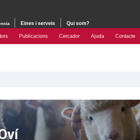
Eines i serveis
Qui som?
ència
tors
Publicacions
Cercador
Ajuda
Contacte
Oví