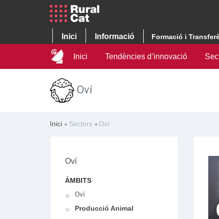
Inici
Informació
Formació i Transfer
Inici
Tendències d’innovació
Sec
Oví
Inici
Sectors
Oví
Oví
ÀMBITS
Oví
Producció Animal