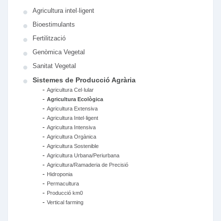
Agricultura intel·ligent
Bioestimulants
Fertilització
Genòmica Vegetal
Sanitat Vegetal
Sistemes de Producció Agrària
-
Agricultura Cel·lular
-
Agricultura Ecològica
-
Agricultura Extensiva
-
Agricultura Intel·ligent
-
Agricultura Intensiva
-
Agricultura Orgànica
-
Agricultura Sostenible
-
Agricultura Urbana/Periurbana
-
Agricultura/Ramaderia de Precisió
-
Hidroponia
-
Permacultura
-
Producció km0
-
Vertical farming