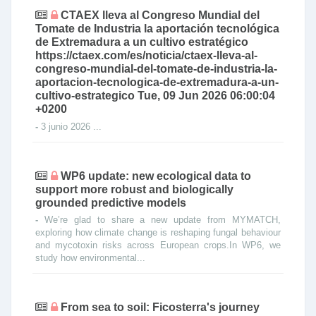
CTAEX lleva al Congreso Mundial del
Tomate de Industria la aportación tecnológica
de Extremadura a un cultivo estratégico
https://ctaex.com/es/noticia/ctaex-lleva-al-
congreso-mundial-del-tomate-de-industria-la-
aportacion-tecnologica-de-extremadura-a-un-
cultivo-estrategico Tue, 09 Jun 2026 06:00:04
+0200
-
3 junio 2026 ...
WP6 update: new ecological data to
support more robust and biologically
grounded predictive models
-
We’re glad to share a new update from MYMATCH,
exploring how climate change is reshaping fungal behaviour
and mycotoxin risks across European crops.In WP6, we
study how environmental...
From sea to soil: Ficosterra's journey