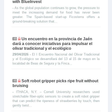
with BlueInvest
-
As the global population continues to grow, the pressure to
meet the increasing demand for food has never been
greater. The Spain-based start-up Ficosterra offers a
ground-breaking solution that...
Un encuentro en la provincia de Jaén
dará a conocer iniciativas para impulsar el
olivar tradicional y el ecológico
29/04/2026 -
El I Encuentro Nacional del Olivar Tradicional
y el Ecológico se desarrollará del 13 al 15 de mayo en la
localidad de Beas de Segura y la Finca...
Soft robot gripper picks ripe fruit without
bruising
-
ITHACA, N.Y. – Cornell University researchers used
stretchable fiber-optic sensors to create a soft robot gripper
that can predict the ripeness of strawberries by touch, then
gently twist...