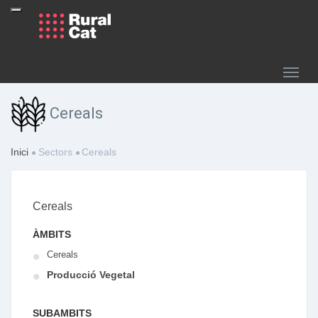
Cereals
Inici
Sectors
Cereals
Cereals
ÀMBITS
Cereals
Producció Vegetal
SUBAMBITS