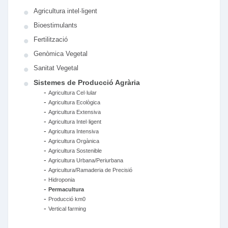
Agricultura intel·ligent
Bioestimulants
Fertilització
Genòmica Vegetal
Sanitat Vegetal
Sistemes de Producció Agrària
-
Agricultura Cel·lular
-
Agricultura Ecològica
-
Agricultura Extensiva
-
Agricultura Intel·ligent
-
Agricultura Intensiva
-
Agricultura Orgànica
-
Agricultura Sostenible
-
Agricultura Urbana/Periurbana
-
Agricultura/Ramaderia de Precisió
-
Hidroponia
-
Permacultura
-
Producció km0
-
Vertical farming