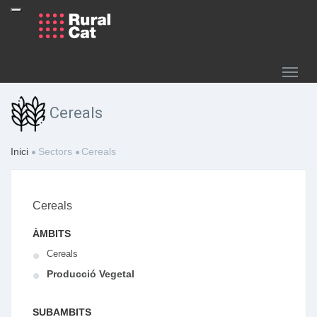
Cereals
Inici
Sectors
Cereals
Cereals
ÀMBITS
Cereals
Producció Vegetal
SUBAMBITS