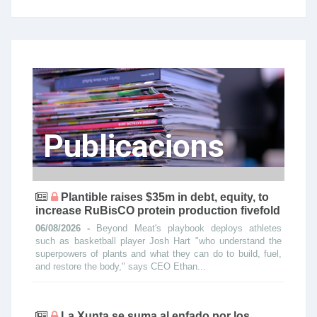
Publicacions
Plantible raises $35m in debt, equity, to
increase RuBisCO protein production fivefold
06/08/2026 -
Beyond Meat's playbook deploys athletes
such as basketball player Josh Hart "who understand the
superpowers of plants and what they can do to build, fuel,
and restore the body," says CEO Ethan...
La Xunta se suma al enfado por los