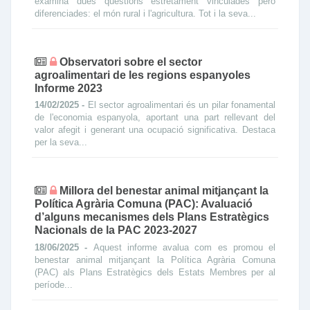
examina dues qüestions estretament vinculades però
diferenciades: el món rural i l'agricultura. Tot i la seva...
Observatori sobre el sector
agroalimentari de les regions espanyoles
Informe 2023
14/02/2025 -
El sector agroalimentari és un pilar fonamental
de l'economia espanyola, aportant una part rellevant del
valor afegit i generant una ocupació significativa. Destaca
per la seva...
Millora del benestar animal mitjançant la
Política Agrària Comuna (PAC): Avaluació
d’alguns mecanismes dels Plans Estratègics
Nacionals de la PAC 2023-2027
18/06/2025 -
Aquest informe avalua com es promou el
benestar animal mitjançant la Política Agrària Comuna
(PAC) als Plans Estratègics dels Estats Membres per al
període...