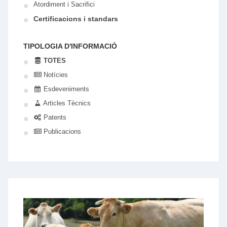
Atordiment i Sacrifici
Certificacions i standars
TIPOLOGIA D'INFORMACIÓ
TOTES
Notícies
Esdeveniments
Articles Tècnics
Patents
Publicacions