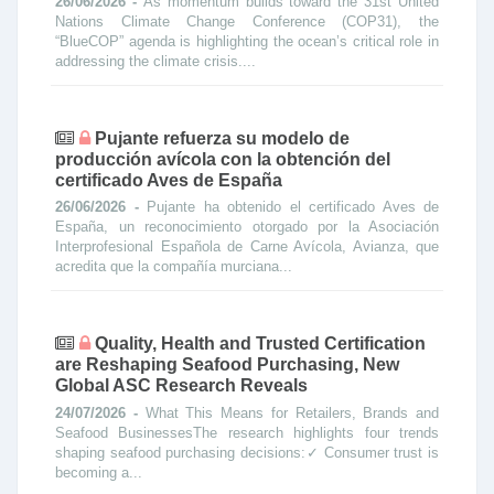
26/06/2026 -
As momentum builds toward the 31st United
Nations Climate Change Conference (COP31), the
“BlueCOP” agenda is highlighting the ocean’s critical role in
addressing the climate crisis....
Pujante refuerza su modelo de
producción avícola con la obtención del
certificado Aves de España
26/06/2026 -
Pujante ha obtenido el certificado Aves de
España, un reconocimiento otorgado por la Asociación
Interprofesional Española de Carne Avícola, Avianza, que
acredita que la compañía murciana...
Quality, Health and Trusted Certification
are Reshaping Seafood Purchasing, New
Global ASC Research Reveals
24/07/2026 -
What This Means for Retailers, Brands and
Seafood BusinessesThe research highlights four trends
shaping seafood purchasing decisions:✓ Consumer trust is
becoming a...