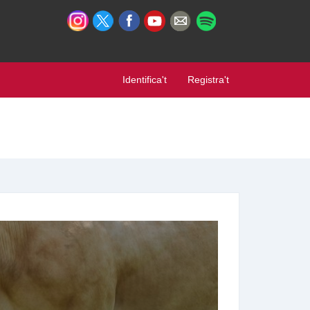
Identifica't
Registra't