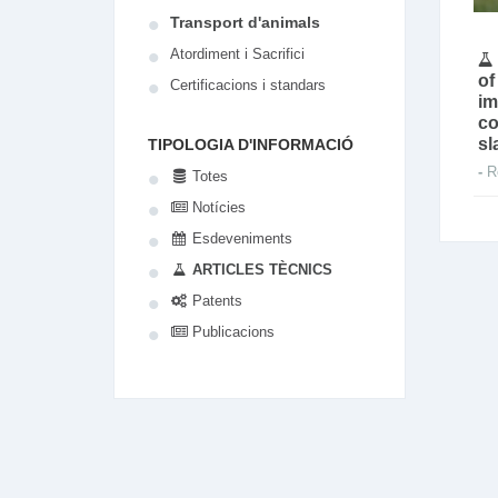
Transport d'animals
Atordiment i Sacrifici
of
Certificacions i standars
im
co
sl
TIPOLOGIA D'INFORMACIÓ
-
R
Totes
Notícies
Esdeveniments
ARTICLES TÈCNICS
Patents
Publicacions