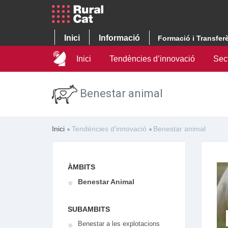
Inici
Informació
Formació i Transfer
Inici
Tendències d’innovació
Sec
Benestar animal
Inici
Tendències d’innovació
Benestar animal
ÀMBITS
Benestar Animal
SUBAMBITS
Benestar a les explotacions