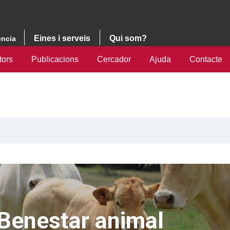
Eines i serveis
Qui som?
ència
tors
Publicacions
Cercador
Ajuda
Contacte
Benestar animal