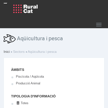
Aqüicultura i pesca
Inici
Sectors
Aqüicultura i pesca
ÀMBITS
Piscícola / Aqüícola
Producció Animal
TIPOLOGIA D'INFORMACIÓ
Totes