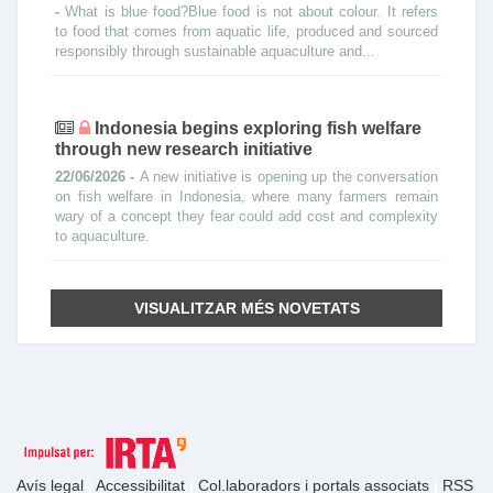
-
What is blue food?Blue food is not about colour. It refers
to food that comes from aquatic life, produced and sourced
responsibly through sustainable aquaculture and...
Indonesia begins exploring fish welfare
through new research initiative
22/06/2026 -
A new initiative is opening up the conversation
on fish welfare in Indonesia, where many farmers remain
wary of a concept they fear could add cost and complexity
to aquaculture.
VISUALITZAR MÉS NOVETATS
Avís legal
|
Accessibilitat
|
Col.laboradors i portals associats
|
RSS